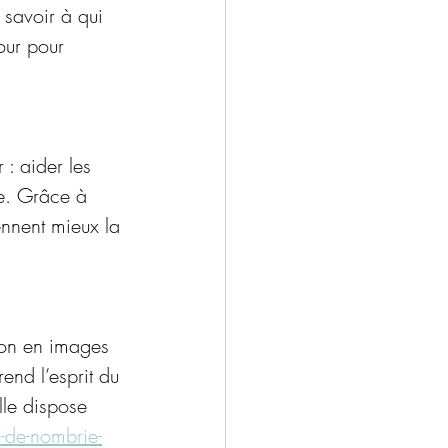
 savoir à qui 
our pour 
: aider les 
re. Grâce à 
nnent mieux la 
ion en images 
rend l’esprit du 
le dispose 
-de-nombrie-