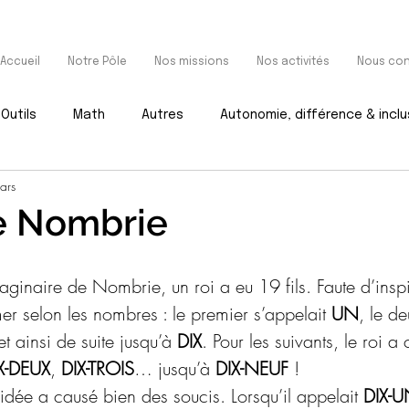
Accueil
Notre Pôle
Nos missions
Nos activités
Nous con
Outils
Math
Autres
Autonomie, différence & inclu
ars
e Nombrie
inaire de Nombrie, un roi a eu 19 fils. Faute d’inspir
r selon les nombres : le premier s’appelait 
UN
, le d
et ainsi de suite jusqu’à 
DIX
. Pour les suivants, le roi a
X-DEUX
, 
DIX-TROIS
… jusqu’à 
DIX-NEUF
 ! 
e idée a causé bien des soucis. Lorsqu’il appelait 
DIX-