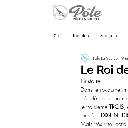
TOUT
Troubles
Français
Pôle La Source
19 m
Psy, neuropsy & méthodo
Le Roi d
L’histoire
Dans le royaume imag
décidé de les nomme
le troisième 
TROIS
, 
lancée : 
DIX-UN
, 
DI
Mais très vite, cett