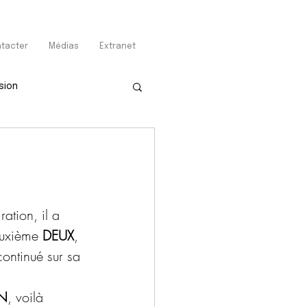
tacter
Médias
Extranet
sion
ation, il a 
euxième 
DEUX
, 
 continué sur sa 
UN
, voilà 