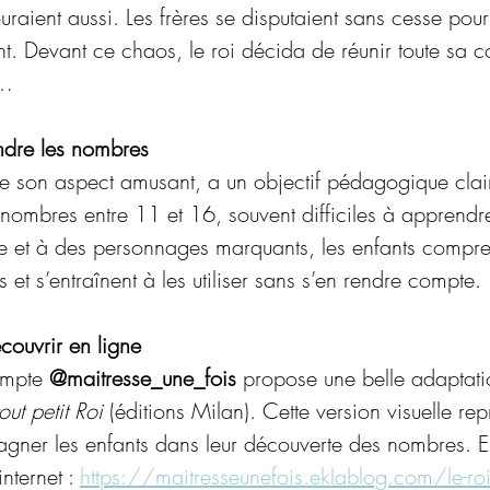
uraient aussi. Les frères se disputaient sans cesse pour
ent. Devant ce chaos, le roi décida de réunir toute sa c
n…
ndre les nombres
e son aspect amusant, a un objectif pédagogique clair 
s nombres entre 11 et 16, souvent difficiles à apprend
te et à des personnages marquants, les enfants compre
et s’entraînent à les utiliser sans s’en rendre compte. 
couvrir en ligne
ompte 
@maitresse_une_fois
 propose une belle adaptat
out petit Roi
 (éditions Milan). Cette version visuelle rep
ner les enfants dans leur découverte des nombres. El
nternet : 
https://maitresseunefois.eklablog.com/le-roi