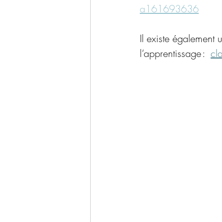
a161693636
Il existe également
l’apprentissage :  
cl