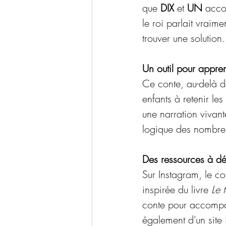
que 
DIX
 et 
UN
 acco
le roi parlait vraim
trouver une solutio
Un outil pour appre
Ce conte, au-delà d
enfants à retenir le
une narration vivan
logique des nombres 
Des ressources à dé
Sur Instagram, le c
inspirée du livre 
Le t
conte pour accompag
également d'un site i