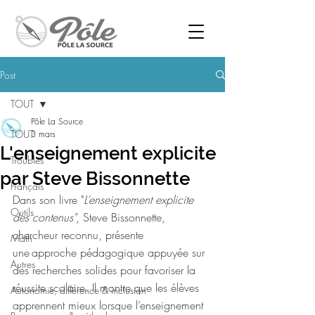
Post
TOUT
Pôle La Source
TOUT
3 mars
L'enseignement explicite
Troubles
par Steve Bissonnette
Français
Dans son livre "
L’enseignement explicite 
Outils
des contenus"
, Steve Bissonnette, 
chercheur reconnu, présente 
Math
une approche pédagogique appuyée sur 
Autres
des recherches solides pour favoriser la 
réussite scolaire. Il montre que les élèves 
Autonomie, différence & inclusion
apprennent mieux lorsque l’enseignement 