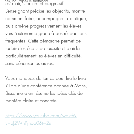
Psy, neuropsy & méthodo
est clair, structuré et progressif. 
L’enseignant précise les objectifs, montre 
comment faire, accompagne la pratique, 
puis amène progressivement les élèves 
vers l’autonomie grâce à des rétroactions 
fréquentes. Cette démarche permet de 
réduire les écarts de réussite et d’aider 
particulièrement les élèves en difficulté, 
sans pénaliser les autres. 
Vous manquez de temps pour lire le livre 
? Lors d’une conférence donnée à Mons, 
Bissonnette en résume les idées clés de 
manière claire et concrète. 
https://www.youtube.com/watch?
v=bJ2WnPjnqa0&t=2s 